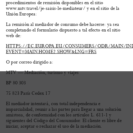
procedimientos de remisión disponibles en el sitio
www.mtv.travel/je-saisis-le-mediateur/ y en el sitio de la
Unión Europea:
La remisión al mediador de consumo debe hacerse: ya sea
completando el formulario dispuesto a tal efecto en el sitio
web de:
HTTPS://EC.EUROPA.EU/CONSUMERS/ODR/MAIN/IN
EVENT=MAIN.HOME2.SHOW&LNG=FRS
O por correo dirigido a:
MTV — Mediación, turismo y viajes
BP 80 303
75 823 París Cedex 17
El mediador intentará, con total independencia e
imparcialidad, reunir a las partes para llegar a una solución
amistosa, de conformidad con los artículos L. 611-1 y
siguientes del Código del Consumidor. El cliente es libre de
iniciar, aceptar o rechazar el uso de la mediación.