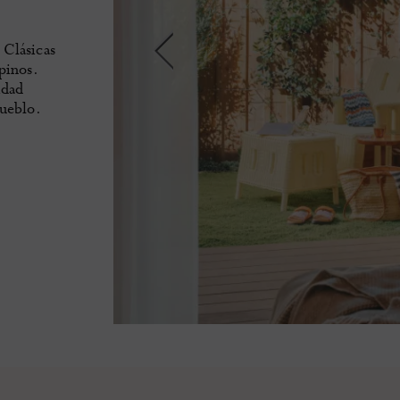
 Clásicas
pinos.
idad
pueblo.