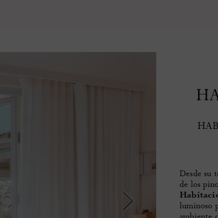
HA
HAB
Desde su te
de los pino
Habitacio
luminoso p
ambiente d