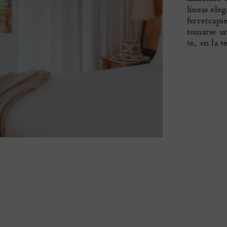
líneas eleg
ferretcapie
tomarse un
té, en la t