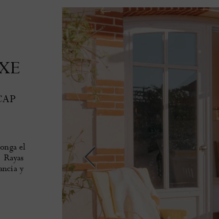
XE
CAP
onga el
. Rayas
ancia y