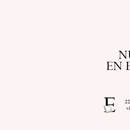
N
EN 
22
v