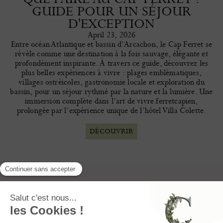
GUIDE POUR UN SÉJOUR
D'EXCEPTION
April 23, 2026
Entre océan Atlantique et bassin d’Arcachon, le Cap Ferret se
révèle comme une destination à la fois sauvage, élégante et
profondément inspirante. À travers ce guide, découvrez les
plus belles expériences à vivre : plages emblématiques,
villages ostréicoles, gastronomie locale et exploration du
bassin, pour un séjour rythmé par la nature et la lumière. Une
immersion complète dans l’art de vivre ferretcapien,
prolongée par l’expérience unique de l’hôtel Villa Colette.
DÉCOUVRIR
INSCRIVEZ-VOUS À LA NEWSLETTER