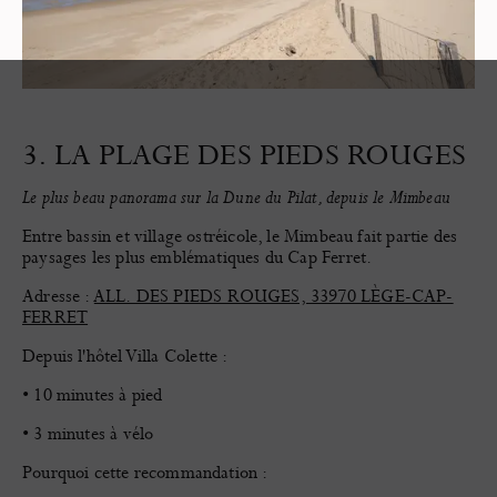
3. LA PLAGE DES PIEDS ROUGES
Le plus beau panorama sur la Dune du Pilat, depuis le Mimbeau
Entre bassin et village ostréicole, le Mimbeau fait partie des
paysages les plus emblématiques du Cap Ferret.
Adresse :
ALL. DES PIEDS ROUGES, 33970 LÈGE-CAP-
FERRET
Depuis l'hôtel Villa Colette :
• 10 minutes à pied
• 3 minutes à vélo
Pourquoi cette recommandation :