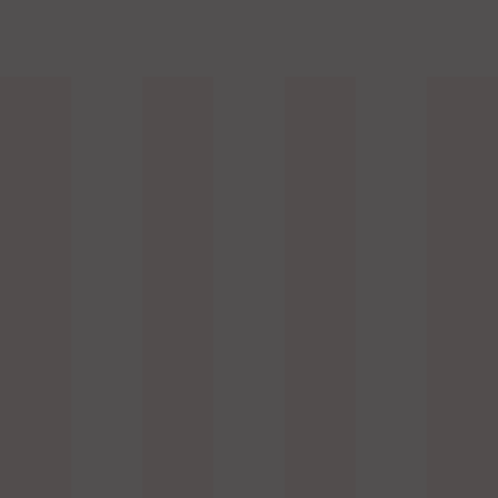
SUSCRÍBASE A LA NEWSLETTER
ACEPTO QUE MIS DATOS SEAN UTILIZADOS POR VILLA COLETTE CON EL FIN DE
CONTACTARME.
CONTACTO
CARRERA
Q&A
GUÍA DE CAP FERRET
RGPD
AVISO LEGAL
CGV